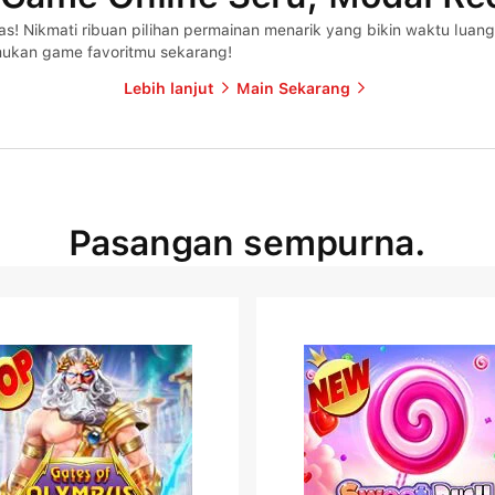
as! Nikmati ribuan pilihan permainan menarik yang bikin waktu luan
ukan game favoritmu sekarang!
Lebih lanjut
Main Sekarang
Pasangan sempurna.