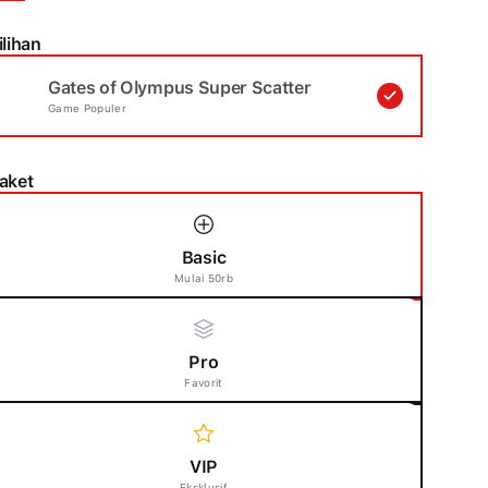
ilihan
Gates of Olympus Super Scatter
Game Populer
aket
Basic
Mulai 50rb
Pro
Favorit
VIP
Eksklusif