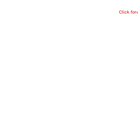
Click for