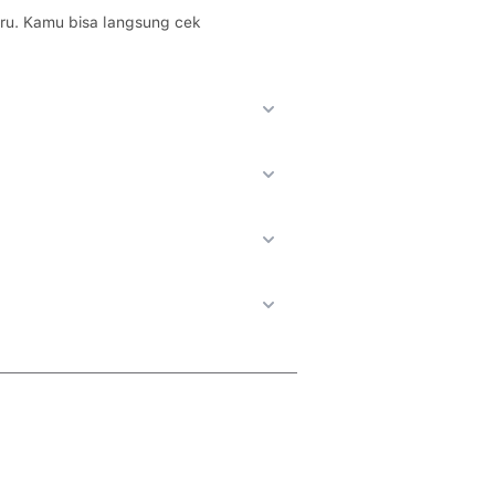
eru. Kamu bisa langsung cek