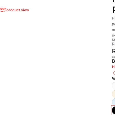
product view
H
p
m
p
S
R
a
B
H
W