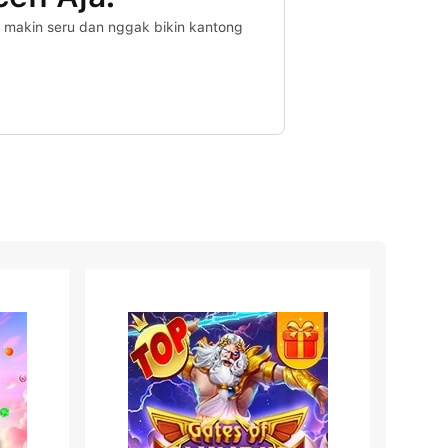
g makin seru dan nggak bikin kantong